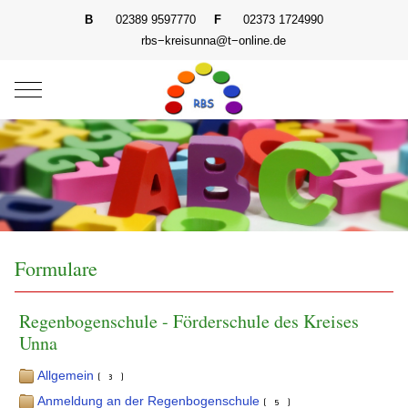
B
02389 9597770
F
02373 1724990
rbs−kreisunna@t−online.de
Mobile Menu Toggle
Formulare
Regenbogenschule - Förderschule des Kreises
Unna
Allgemein
(3)
Anmeldung an der Regenbogenschule
(5)