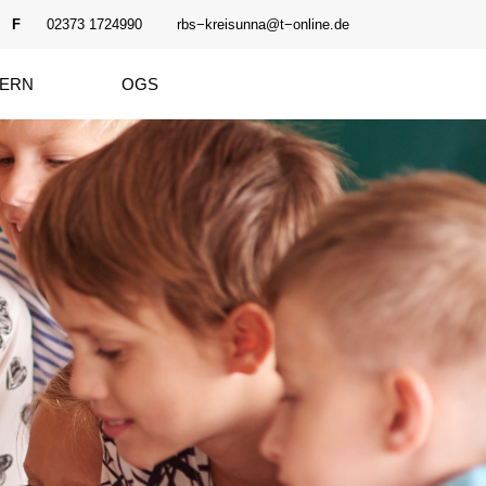
F
02373 1724990
rbs−kreisunna@t−online.de
TERN
OGS